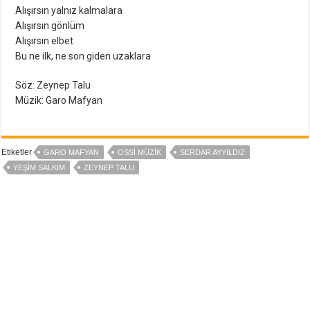
Alışırsın yalnız kalmalara
Alışırsın gönlüm
Alışırsın elbet
Bu ne ilk, ne son giden uzaklara
Söz: Zeynep Talu
Müzik: Garo Mafyan
Etiketler
GARO MAFYAN
OSSI MÜZIK
SERDAR AYYILDIZ
YEŞIM SALKIM
ZEYNEP TALU