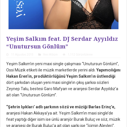
Yeşim Salkım feat. DJ Serdar Ayyıldız
“Unutursun Gönlüm”
11 Ağustos 2015
Yeni Albüm
1,112 Görüntüleme
Yeşim Salkım’ın yeni maxi single çalışması “Unutursun Gönlüm”,
Ossi Müzik etiketi ile müzik marketlerde yerini aldı.
Yapımcılığını
Hakan Eren’in, prodüktörlüğünü Yeşim Salkım’ın üstlendiği
dört şarkıdan oluşan yeni maxi single’ın çıkış şarkısı sözleri
Zeynep Talu, bestesi Garo Mafyan ve aranjesi Serdar Ayyıldız’a
ait olan “Unutursun Gönlüm”.
“Şehrin Işıkları’ adlı şarkının sözü ve müziği Barlas Erinç’e,
aranjesi Hakan Akkaya’ya ait. Yeşim Salkım’ın maxi single’de
feat yaptığı diğer isim ise ünlü aranjör Burak Buluç ve söz, müzik
ve aranjesi de Burak Buluç’a ait olan şarkı ise “İçimin Alevleri”.