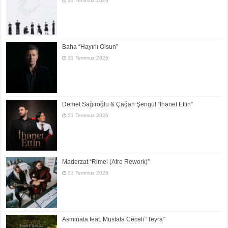
31 Temmuz 2026
Baha “Hayırlı Olsun”
31 Temmuz 2026
Demet Sağıroğlu & Çağan Şengül “İhanet Ettin”
31 Temmuz 2026
Maderzat “Rimel (Afro Rework)”
31 Temmuz 2026
Asminata feat. Mustafa Ceceli “Teyra”