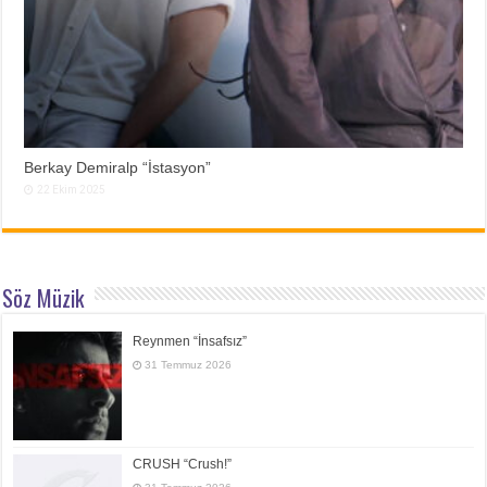
Berkay Demiralp “İstasyon”
22 Ekim 2025
Söz Müzik
Reynmen “İnsafsız”
31 Temmuz 2026
CRUSH “Crush!”