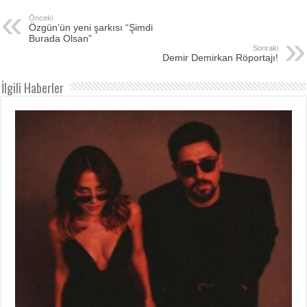
Önceki
Özgün’ün yeni şarkısı “Şimdi
Burada Olsan”
Sonraki
Demir Demirkan Röportajı!
İlgili Haberler