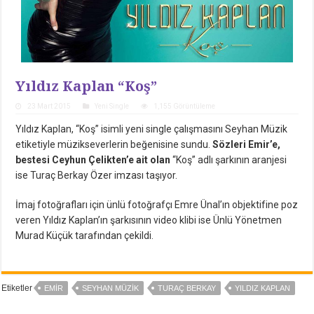
Yıldız Kaplan “Koş”
23 Mart 2015
Yeni Single
1,155 Görüntüleme
Yıldız Kaplan, “Koş” isimli yeni single çalışmasını Seyhan Müzik
etiketiyle müzikseverlerin beğenisine sundu.
Sözleri Emir’e,
bestesi Ceyhun Çelikten’e ait olan
“Koş” adlı şarkının aranjesi
ise Turaç Berkay Özer imzası taşıyor.
İmaj fotoğrafları için ünlü fotoğrafçı Emre Ünal’ın objektifine poz
veren Yıldız Kaplan’ın şarkısının video klibi ise Ünlü Yönetmen
Murad Küçük tarafından çekildi.
Etiketler
EMIR
SEYHAN MÜZIK
TURAÇ BERKAY
YILDIZ KAPLAN