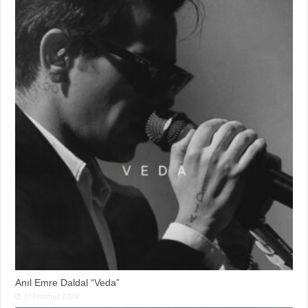
Anıl Emre Daldal “Veda”
31 Temmuz 2026