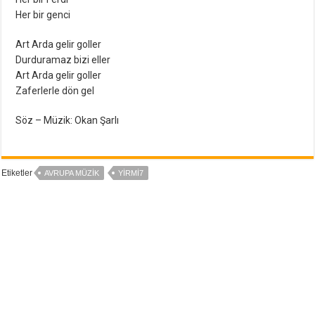
Her bir genci
Art Arda gelir goller
Durduramaz bizi eller
Art Arda gelir goller
Zaferlerle dön gel
Söz – Müzik: Okan Şarlı
Etiketler
AVRUPA MÜZIK
YIRMI7