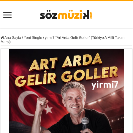
Ana Sayfa
/
Yeni Single
/
yirmi7 “Art Arda Gelir Goller” (Türkiye A Milli Takım
Marşı)