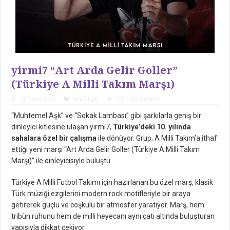
yirmi7 “Art Arda Gelir Goller”
(Türkiye A Milli Takım Marşı)
22 Mayıs 2026
Yeni Single
1,314 Görüntüleme
“Muhtemel Aşk” ve “Sokak Lambası” gibi şarkılarla geniş bir
dinleyici kitlesine ulaşan yirmi7,
Türkiye’deki 10. yılında
sahalara özel bir çalışma
ile dönüyor. Grup, A Milli Takım’a ithaf
ettiği yeni marşı “Art Arda Gelir Goller (Türkiye A Milli Takım
Marşı)” ile dinleyicisiyle buluştu.
Türkiye A Milli Futbol Takımı için hazırlanan bu özel marş, klasik
Türk müziği ezgilerini modern rock motifleriyle bir araya
getirerek güçlü ve coşkulu bir atmosfer yaratıyor. Marş, hem
tribün ruhunu hem de milli heyecanı aynı çatı altında buluşturan
yapısıyla dikkat çekiyor.