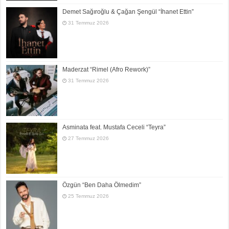
Demet Sağıroğlu & Çağan Şengül “İhanet Ettin”
31 Temmuz 2026
Maderzat “Rimel (Afro Rework)”
31 Temmuz 2026
Asminata feat. Mustafa Ceceli “Teyra”
27 Temmuz 2026
Özgün “Ben Daha Ölmedim”
25 Temmuz 2026