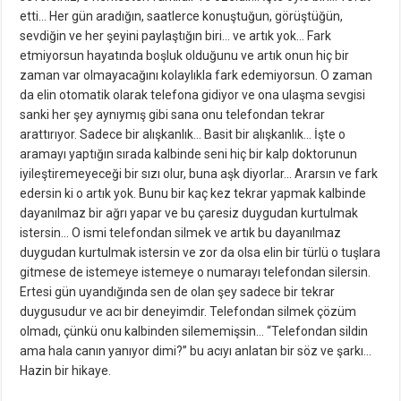
etti… Her gün aradığın, saatlerce konuştuğun, görüştüğün,
sevdiğin ve her şeyini paylaştığın biri… ve artık yok… Fark
etmiyorsun hayatında boşluk olduğunu ve artık onun hiç bir
zaman var olmayacağını kolaylıkla fark edemiyorsun. O zaman
da elin otomatik olarak telefona gidiyor ve ona ulaşma sevgisi
sanki her şey aynıymış gibi sana onu telefondan tekrar
arattırıyor. Sadece bir alışkanlık… Basit bir alışkanlık… İşte o
aramayı yaptığın sırada kalbinde seni hiç bir kalp doktorunun
iyileştiremeyeceği bir sızı olur, buna aşk diyorlar… Ararsın ve fark
edersin ki o artık yok. Bunu bir kaç kez tekrar yapmak kalbinde
dayanılmaz bir ağrı yapar ve bu çaresiz duygudan kurtulmak
istersin… O ismi telefondan silmek ve artık bu dayanılmaz
duygudan kurtulmak istersin ve zor da olsa elin bir türlü o tuşlara
gitmese de istemeye istemeye o numarayı telefondan silersin.
Ertesi gün uyandığında sen de olan şey sadece bir tekrar
duygusudur ve acı bir deneyimdir. Telefondan silmek çözüm
olmadı, çünkü onu kalbinden silememişsin… “Telefondan sildin
ama hala canın yanıyor dimi?” bu acıyı anlatan bir söz ve şarkı…
Hazin bir hikaye.