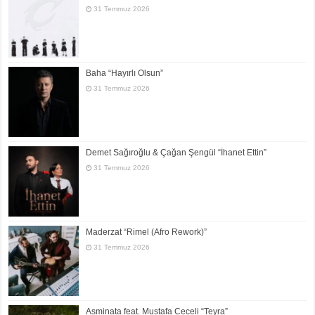
31 Temmuz 2026
Baha “Hayırlı Olsun”
31 Temmuz 2026
Demet Sağıroğlu & Çağan Şengül “İhanet Ettin”
31 Temmuz 2026
Maderzat “Rimel (Afro Rework)”
31 Temmuz 2026
Asminata feat. Mustafa Ceceli “Teyra”