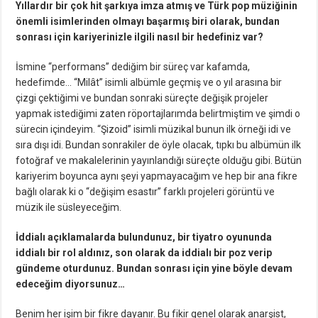
Yıllardır bir çok hit şarkıya imza atmış ve Türk pop müziğinin
önemli isimlerinden olmayı başarmış biri olarak, bundan
sonrası için kariyerinizle ilgili nasıl bir hedefiniz var?
İsmine “performans” dediğim bir süreç var kafamda,
hedefimde… “Milât” isimli albümle geçmiş ve o yıl arasına bir
çizgi çektiğimi ve bundan sonraki süreçte değişik projeler
yapmak istediğimi zaten röportajlarımda belirtmiştim ve şimdi o
sürecin içindeyim. “Şizoid” isimli müzikal bunun ilk örneği idi ve
sıra dışı idi. Bundan sonrakiler de öyle olacak, tıpkı bu albümün ilk
fotoğraf ve makalelerinin yayınlandığı süreçte olduğu gibi. Bütün
kariyerim boyunca aynı şeyi yapmayacağım ve hep bir ana fikre
bağlı olarak ki o “değişim esastır” farklı projeleri görüntü ve
müzik ile süsleyeceğim.
İddialı açıklamalarda bulundunuz, bir tiyatro oyununda
iddialı bir rol aldınız, son olarak da iddialı bir poz verip
gündeme oturdunuz. Bundan sonrası için yine böyle devam
edeceğim diyorsunuz…
Benim her işim bir fikre dayanır. Bu fikir genel olarak anarşist,