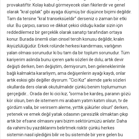
provakatiftir. Kolay kabul görmeyecek olan fikirlerdir ve genel
olarak “kral çıplak” gibi ayağa düşmüş bir düşünce biçimi değildir.
Tam da tersine “kral transeksüeldir” derseniz o zaman bir etki
olur. Bu çarpıcı, sarsıcı ve dikkat çekici olduğu kadar sizin için
reddedilemez bir gerçeklik olarak sanatçı tarafından ortaya
konur. Burada önemli olan cinsel tercih konusu değildir, kralın
ikiyüzlülüğüdür. Erkek rolünde herkesi kandırması, varlığının
yalan olması sorunudur ki bu tam da bir toplum sorunudur. Tüm
kariyerim aslında bunu içeren şarkı sözleri ile dolu; artık devir
değişti derken, ben değiştim, demiyorum, ben geleneklerimle
bağlı kalmakta kararlıyım, ama değişenlerin ayağı kaydı, onlar
artık eskisi gibi değiller diyorum. “Cici Kız” alemde şarkı sözleri
okullarda ders olarak okutulmalıdır çünkü benim toplumumun
gerçeğidir… Orada der ki cici kız; “sorma be kardeş, paranın gözü
kör olsun, ben de istemem mi arabam yatım katım olsun, tv de
gördüm valla, bir verirsem aleme, yırttık şükürler olsun” derken,
yetenek ve emek değil yatak odasının çaresizlik olmaktan çıkıp
artık bir efsane olmasını yani bizim sektörümüzü anlatır. Daha
da vahimi bu yazdıklarımı belirtmek risktir çünkü herkes
sistemin nasıl işlediğini bilir ve bu sistemde bir yere gelen bu