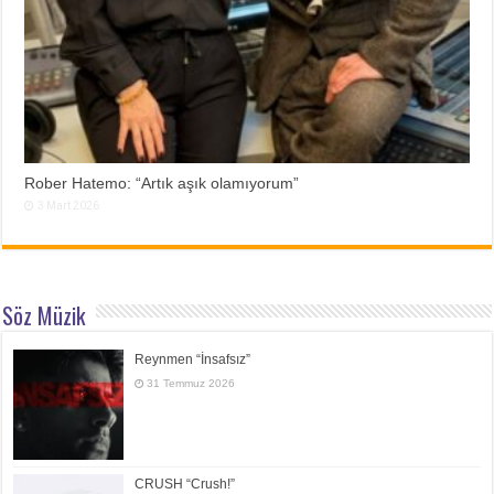
Rober Hatemo: “Artık aşık olamıyorum”
3 Mart 2026
Söz Müzik
Reynmen “İnsafsız”
31 Temmuz 2026
CRUSH “Crush!”