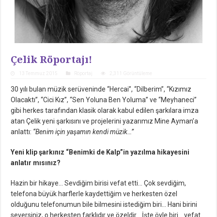
Çelik Röportajı!
13 Temmuz 2015
Röportaj
2,311 Görüntüleme
30 yılı bulan müzik serüveninde “Hercai”, “Dilberim”, “Kızımız
Olacaktı”, “Cici Kız”, “Sen Yoluna Ben Yoluma” ve “Meyhaneci”
gibi herkes tarafından klasik olarak kabul edilen şarkılara imza
atan Çelik yeni şarkısını ve projelerini yazarımız Mine Ayman’a
anlattı:
“Benim için yaşamın kendi müzik…”
Yeni klip şarkınız “Benimki de Kalp”in yazılma hikayesini
anlatır mısınız?
Hazin bir hikaye… Sevdiğim birisi vefat etti… Çok sevdiğim,
telefona büyük harflerle kaydettiğim ve herkesten özel
olduğunu telefonumun bile bilmesini istediğim biri… Hani birini
seversiniz, o herkesten farklıdır ve özeldir… İşte öyle biri… vefat