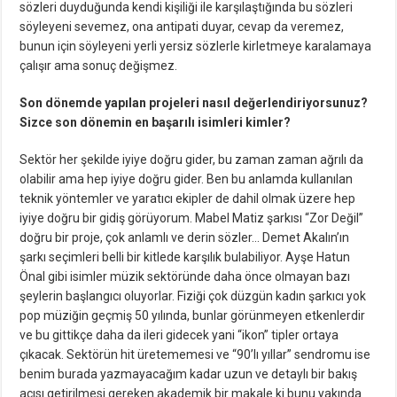
sözleri duyduğunda kendi kişiliği ile karşılaştığında bu sözleri
söyleyeni sevemez, ona antipati duyar, cevap da veremez,
bunun için söyleyeni yerli yersiz sözlerle kirletmeye karalamaya
çalışır ama sonuç değişmez.
Son dönemde yapılan projeleri nasıl değerlendiriyorsunuz?
Sizce son dönemin en başarılı isimleri kimler?
Sektör her şekilde iyiye doğru gider, bu zaman zaman ağrılı da
olabilir ama hep iyiye doğru gider. Ben bu anlamda kullanılan
teknik yöntemler ve yaratıcı ekipler de dahil olmak üzere hep
iyiye doğru bir gidiş görüyorum. Mabel Matiz şarkısı “Zor Değil”
doğru bir proje, çok anlamlı ve derin sözler… Demet Akalın’ın
şarkı seçimleri belli bir kitlede karşılık bulabiliyor. Ayşe Hatun
Önal gibi isimler müzik sektöründe daha önce olmayan bazı
şeylerin başlangıcı oluyorlar. Fiziği çok düzgün kadın şarkıcı yok
pop müziğin geçmiş 50 yılında, bunlar görünmeyen etkenlerdir
ve bu gittikçe daha da ileri gidecek yani “ikon” tipler ortaya
çıkacak. Sektörün hit üretememesi ve “90’lı yıllar” sendromu ise
benim burada yazmayacağım kadar uzun ve detaylı bir bakış
açısı getirilmesi gereken akademik bir makale ki bunu yakında