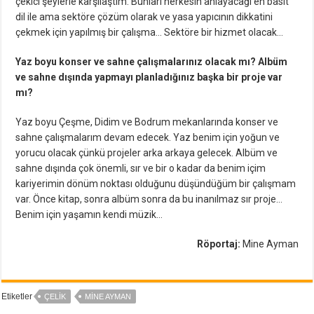
çekici şeylerle karşılaştım. Bunları herkesin anlayacağı en basit
dil ile ama sektöre çözüm olarak ve yasa yapıcının dikkatini
çekmek için yapılmış bir çalışma… Sektöre bir hizmet olacak…
Yaz boyu konser ve sahne çalışmalarınız olacak mı? Albüm
ve sahne dışında yapmayı planladığınız başka bir proje var
mı?
Yaz boyu Çeşme, Didim ve Bodrum mekanlarında konser ve
sahne çalışmalarım devam edecek. Yaz benim için yoğun ve
yorucu olacak çünkü projeler arka arkaya gelecek. Albüm ve
sahne dışında çok önemli, sır ve bir o kadar da benim içim
kariyerimin dönüm noktası olduğunu düşündüğüm bir çalışmam
var. Önce kitap, sonra albüm sonra da bu inanılmaz sır proje…
Benim için yaşamın kendi müzik…
Röportaj:
Mine Ayman
Etiketler
ÇELIK
MINE AYMAN