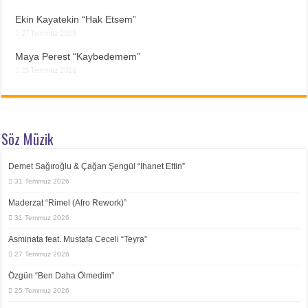
Ekin Kayatekin “Hak Etsem”
27 Temmuz 2026
Maya Perest “Kaybedemem”
25 Temmuz 2026
Söz Müzik
Demet Sağıroğlu & Çağan Şengül “İhanet Ettin”
31 Temmuz 2026
Maderzat “Rimel (Afro Rework)”
31 Temmuz 2026
Asminata feat. Mustafa Ceceli “Teyra”
27 Temmuz 2026
Özgün “Ben Daha Ölmedim”
25 Temmuz 2026