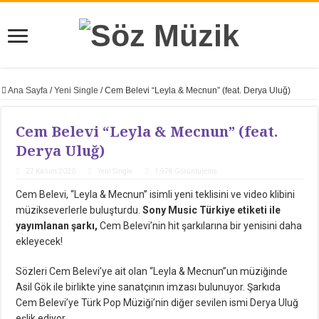
Ana Sayfa
/
Yeni Single
/
Cem Belevi “Leyla & Mecnun” (feat. Derya Uluğ)
Cem Belevi “Leyla & Mecnun” (feat.
Derya Uluğ)
27 Kasım 2020
Yeni Single
1,978 Görüntüleme
Cem Belevi, “Leyla & Mecnun” isimli yeni teklisini ve video klibini
müzikseverlerle buluşturdu.
Sony Music Türkiye etiketi ile
yayımlanan şarkı,
Cem Belevi’nin hit şarkılarına bir yenisini daha
ekleyecek!
Sözleri Cem Belevi’ye ait olan “Leyla & Mecnun”un müziğinde
Asil Gök ile birlikte yine sanatçının imzası bulunuyor. Şarkıda
Cem Belevi’ye Türk Pop Müziği’nin diğer sevilen ismi Derya Uluğ
eşlik ediyor.