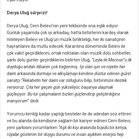
Derya Uluğ sürprizi!
Derya Uluğ, Cem Belevi’nin yeni teklisinde ona eşlik ediyor.
Günlük yaşamda çok iyi arkadaş, hatta birbirlerini kardeş olarak
niteleyen Belevi ve Uluğ’un müzik birlikteliği, her iki sanatçının
hayranlarını da mutlu edecek. Karantina döneminde Belevi ile
çok vakit geçirdiklerini, ortak noktaları olan müzik dolu sohbetler,
şarkı dolu günler geçirdiklerini belirten Uluğ,
“Leyla ile Mecnun”u ilk
duyduğu andan itibaren çok beğenmiş. İyi olan işin ve niyetin her
daim arkasında durmayı ve alkışlamayı kendine düstur edinen güzel
sanatçı “Rekabetin her daim var olduğunu bilip, birbirimize destek
veriyoruz. Çıta her geçen gün yükseliyor, başarıya ulaşmak
güçleşiyor. Bu tür çalışmaların bizleri güçlendirip geliştirdiğine
inanıyorum
” dedi.
Yorumcu kimliği kadar yaptığı besteler ile de adından söz ettiren
ve bu alanda da kendisine sağlam bir kariyer edinen Cem Belevi,
yeni şarkısını yorumlarken
“Aşk iki kişi arasında büyülü bir kimya,
rüyalar gösteren bir duygu durumu ve insan aşıkken enerjisi hep