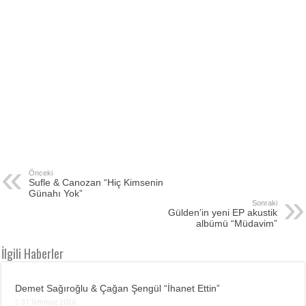
Önceki
Sufle & Canozan “Hiç Kimsenin
Günahı Yok”
Sonraki
Gülden’in yeni EP akustik
albümü “Müdavim”
İlgili Haberler
Demet Sağıroğlu & Çağan Şengül “İhanet Ettin”
31 Temmuz 2026