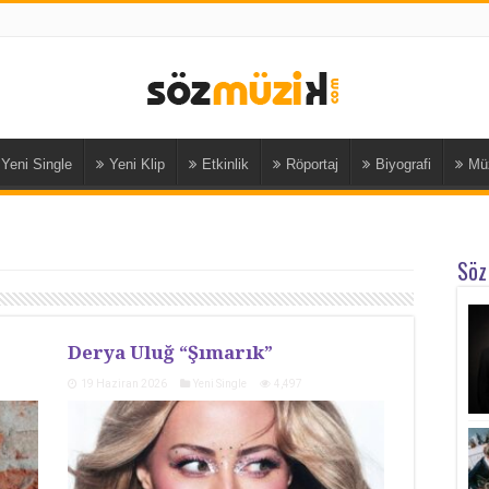
Yeni Single
Yeni Klip
Etkinlik
Röportaj
Biyografi
Mü
Söz
Derya Uluğ “Şımarık”
19 Haziran 2026
Yeni Single
4,497