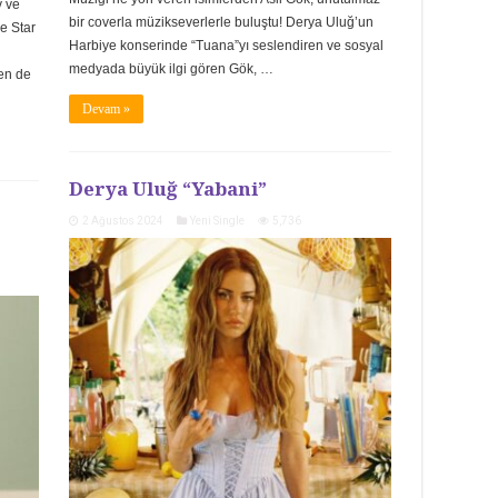
v ve
bir coverla müzikseverlerle buluştu! Derya Uluğ’un
e Star
Harbiye konserinde “Tuana”yı seslendiren ve sosyal
medyada büyük ilgi gören Gök, …
den de
Devam »
Derya Uluğ “Yabani”
2 Ağustos 2024
Yeni Single
5,736