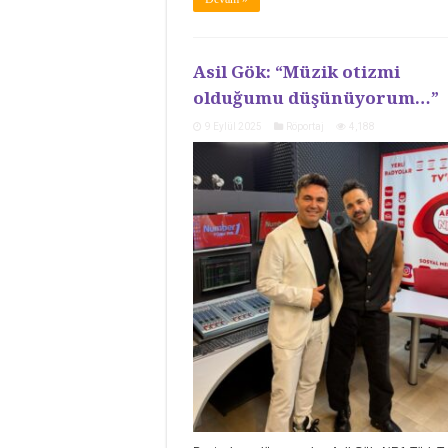
Asil Gök: “Müzik otizmi
olduğumu düşünüyorum…”
9 Eylül 2025
Röportaj
4,188