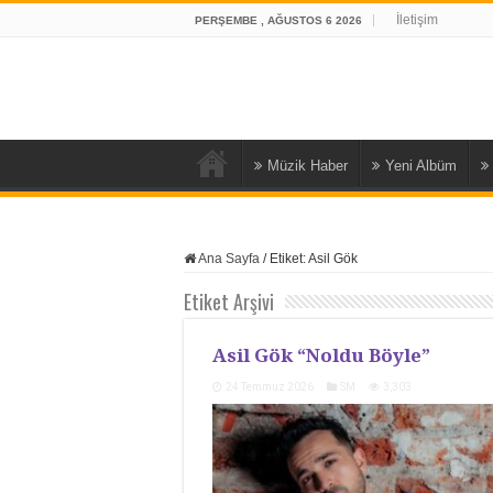
İletişim
PERŞEMBE , AĞUSTOS 6 2026
Müzik Haber
Yeni Albüm
Ana Sayfa
/
Etiket:
Asil Gök
Etiket Arşivi
Asil Gök “Noldu Böyle”
24 Temmuz 2026
SM
3,303