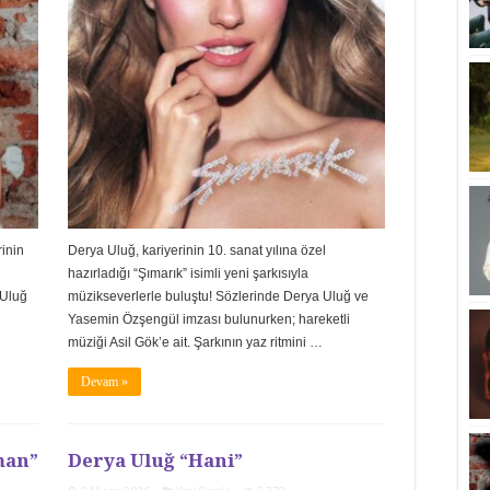
rinin
Derya Uluğ, kariyerinin 10. sanat yılına özel
hazırladığı “Şımarık” isimli yeni şarkısıyla
 Uluğ
müzikseverlerle buluştu! Sözlerinde Derya Uluğ ve
Yasemin Özşengül imzası bulunurken; hareketli
müziği Asil Gök’e ait. Şarkının yaz ritmini …
Devam »
man”
Derya Uluğ “Hani”