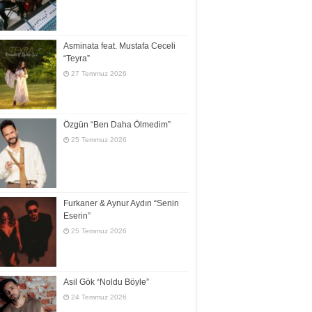
Asminata feat. Mustafa Ceceli
“Teyra”
27 Temmuz 2026
Özgün “Ben Daha Ölmedim”
25 Temmuz 2026
Furkaner & Aynur Aydın “Senin
Eserin”
25 Temmuz 2026
Asil Gök “Noldu Böyle”
24 Temmuz 2026