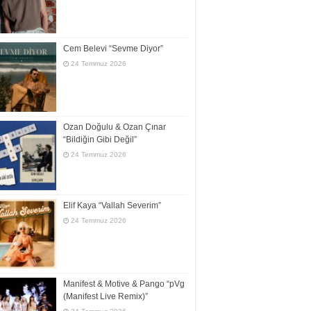
Cem Belevi “Sevme Diyor”
24 Temmuz 2026
Ozan Doğulu & Ozan Çınar
“Bildiğin Gibi Değil”
24 Temmuz 2026
Elif Kaya “Vallah Severim”
24 Temmuz 2026
Manifest & Motive & Pango “pVg
(Manifest Live Remix)”