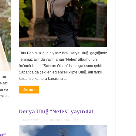
Türk Pop Müziği’nin yıldız ismi Derya Uluğ, geçtiğimiz
Temmuz ayında yayınlanan “Nefes” albümünün
üçüncü klibini “Şansım Olsun” isimli şarkısına çekti.
Sapanca’da çekilen eğlenceli klipte Uluğ, altı farklı
uran
kostümle kamera karşısına …
 attı.
ğı ve
Devam »
rşısına
Derya Uluğ “Nefes” yayında!
14 Temmuz 2023
Yeni Albüm
8,525
at”