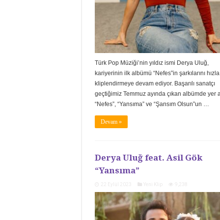
Türk Pop Müziği’nin yıldız ismi Derya Uluğ,
kariyerinin ilk albümü “Nefes”in şarkılarını hızla
kliplendirmeye devam ediyor. Başarılı sanatçı
geçtiğimiz Temmuz ayında çıkan albümde yer 
“Nefes”, “Yansıma” ve “Şansım Olsun”un …
Devam »
Derya Uluğ feat. Asil Gök
“Yansıma”
22 Eylül 2023
Yeni Klip
9,238