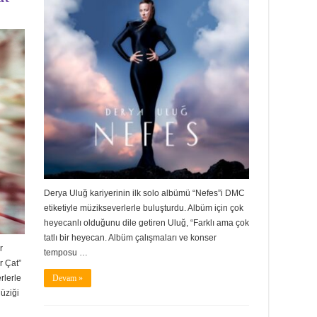
Derya Uluğ kariyerinin ilk solo albümü “Nefes”i DMC
etiketiyle müzikseverlerle buluşturdu. Albüm için çok
heyecanlı olduğunu dile getiren Uluğ, “Farklı ama çok
tatlı bir heyecan. Albüm çalışmaları ve konser
r
temposu …
r Çat”
rlerle
Devam »
üziği