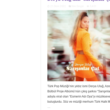
21 Ekim 2022
Yeni Single
3,401
Türk Pop Müziği’nin yıldız ismi Derya Uluğ, Aze
Bülbül Proje Albümü’nün çıkış şarkısı “Sarışınla
adıyla viral olan “Esmerin Adı Oya”yı müzikseve
buluşturdu. Söz ve müziği merhum Türk Halk M
…