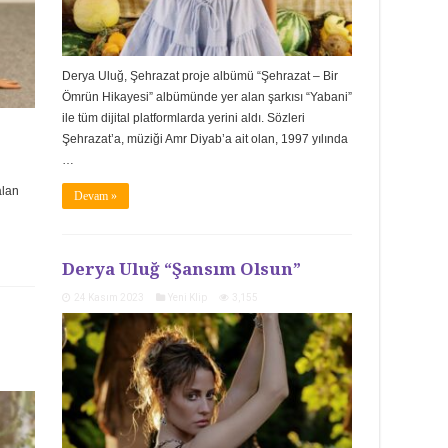
Derya Uluğ, Şehrazat proje albümü “Şehrazat – Bir
Ömrün Hikayesi” albümünde yer alan şarkısı “Yabani”
ile tüm dijital platformlarda yerini aldı. Sözleri
Şehrazat’a, müziği Amr Diyab’a ait olan, 1997 yılında
…
alan
Devam »
Derya Uluğ “Şansım Olsun”
24 Kasım 2023
Yeni Klip
3,155