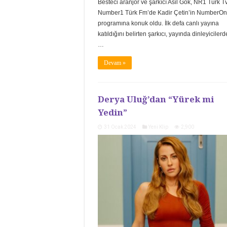
Besteci aranjör ve şarkıcı Asil Gök, NR1 Türk T
Number1 Türk Fm’de Kadir Çetin’in NumberOn
programına konuk oldu. İlk defa canlı yayına
katıldığını belirten şarkıcı, yayında dinleyiciler
…
Devam »
Derya Uluğ’dan “Yürek mi
Yedin”
31 Ocak 2024
Yeni Klip
2,900