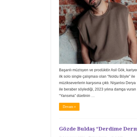
Başarılı müzisyen ve prodüktör Asil Gök, kariye
ilk solo single çalışması olan “Noldu Böyle” ile
müzikseverlerin karşısına çıktı. Nişanlısı Derya
ile beraber söylediği, 2023 yılına damga vuran
“Yansıma” düetinin …
Devam »
Gözde Buldaş “Derdime Der