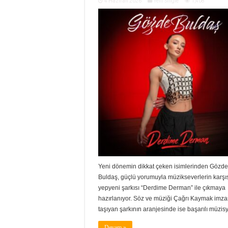
4 Haziran 2026
Yeni Single
1,408
Yeni dönemin dikkat çeken isimlerinden Gözde
Buldaş, güçlü yorumuyla müzikseverlerin karşı
yepyeni şarkısı “Derdime Derman” ile çıkmaya
hazırlanıyor. Söz ve müziği Çağrı Kaymak imza
taşıyan şarkının aranjesinde ise başarılı müzi
Devam »