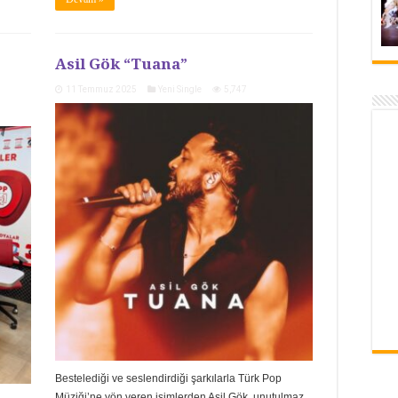
Asil Gök “Tuana”
11 Temmuz 2025
Yeni Single
5,747
Bestelediği ve seslendirdiği şarkılarla Türk Pop
Müziği’ne yön veren isimlerden Asil Gök, unutulmaz