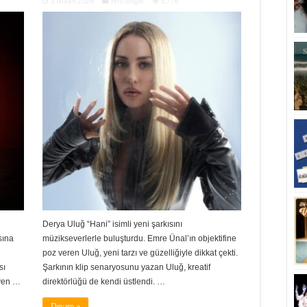
3 Nisan 2026
Yeni Single
5,778
Derya Uluğ “Hani” isimli yeni şarkısını
sına
müzikseverlerle buluşturdu. Emre Ünal’ın objektifine
poz veren Uluğ, yeni tarzı ve güzelliğiyle dikkat çekti.
sı
Şarkının klip senaryosunu yazan Uluğ, kreatif
syen …
direktörlüğü de kendi üstlendi. …
Devam »