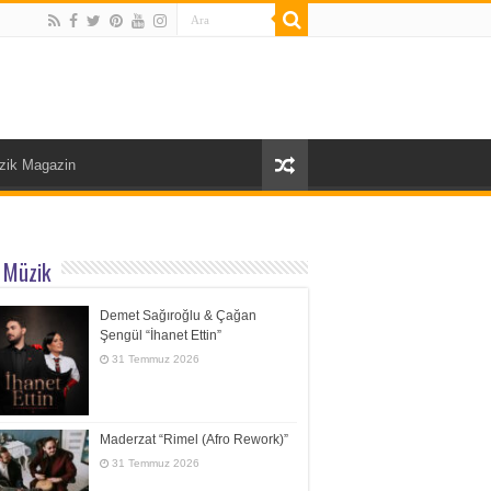
zik Magazin
 Müzik
Demet Sağıroğlu & Çağan
Şengül “İhanet Ettin”
31 Temmuz 2026
Maderzat “Rimel (Afro Rework)”
31 Temmuz 2026