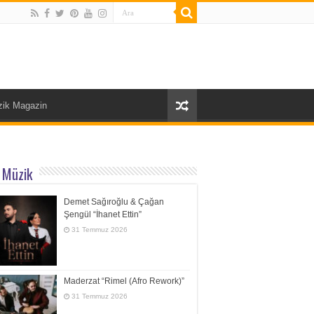
ik Magazin
 Müzik
Demet Sağıroğlu & Çağan
Şengül “İhanet Ettin”
31 Temmuz 2026
Maderzat “Rimel (Afro Rework)”
31 Temmuz 2026