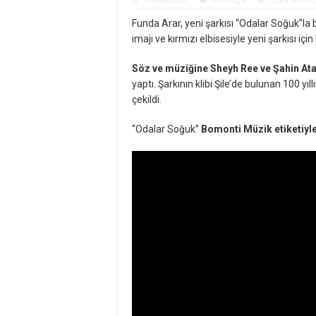
5 Aralık 2025
Yeni Single
2,084 Görünt
Funda Arar, yeni şarkısı “Odalar Soğuk”la 
imajı ve kırmızı elbisesiyle yeni şarkısı içi
Söz ve müziğine Sheyh Ree ve Şahin Ata
yaptı. Şarkının klibi Şile’de bulunan 100 
çekildi.
“Odalar Soğuk”
Bomonti Müzik etiketiyl