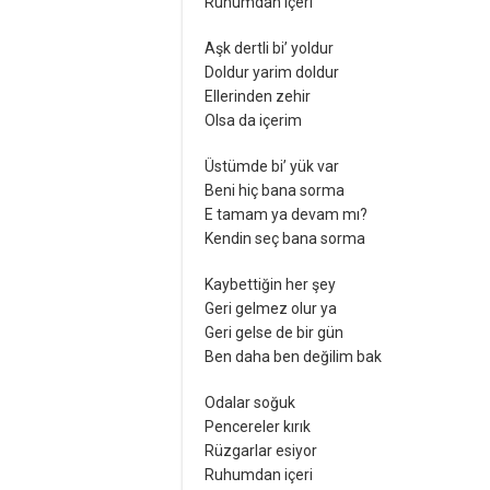
Ruhumdan içeri
Aşk dertli bi’ yoldur
Doldur yarim doldur
Ellerinden zehir
Olsa da içerim
Üstümde bi’ yük var
Beni hiç bana sorma
E tamam ya devam mı?
Kendin seç bana sorma
Kaybettiğin her şey
Geri gelmez olur ya
Geri gelse de bir gün
Ben daha ben değilim bak
Odalar soğuk
Pencereler kırık
Rüzgarlar esiyor
Ruhumdan içeri