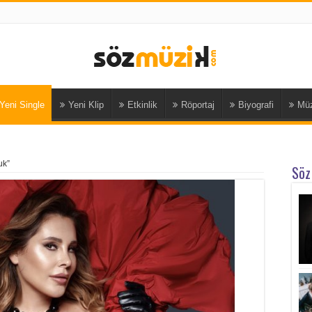
Yeni Single
Yeni Klip
Etkinlik
Röportaj
Biyografi
Müz
uk”
Söz