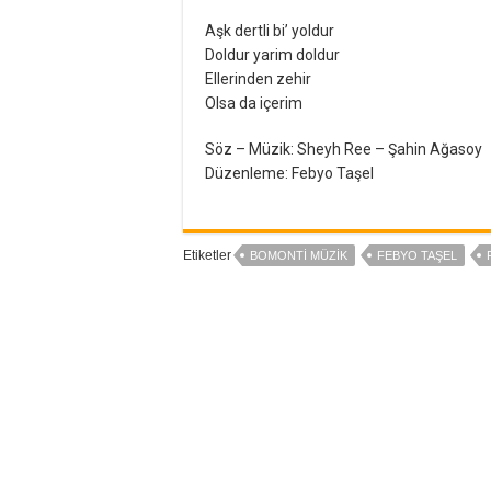
Aşk dertli bi’ yoldur
Doldur yarim doldur
Ellerinden zehir
Olsa da içerim
Söz – Müzik: Sheyh Ree – Şahin Ağasoy
Düzenleme: Febyo Taşel
Etiketler
BOMONTI MÜZIK
FEBYO TAŞEL