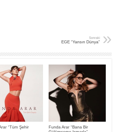
Sonraki
EGE “Yansın Dünya”
Arar “Tüm Şehir
Funda Arar “Bana Bir
Gülümseme Ismarla”