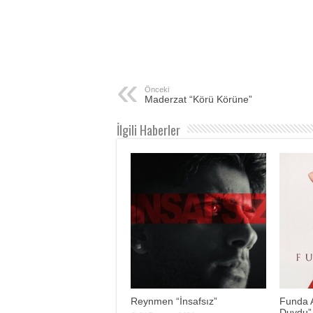
Önceki
Maderzat “Körü Körüne”
İlgili Haberler
Reynmen “İnsafsız”
Funda 
Duydu”