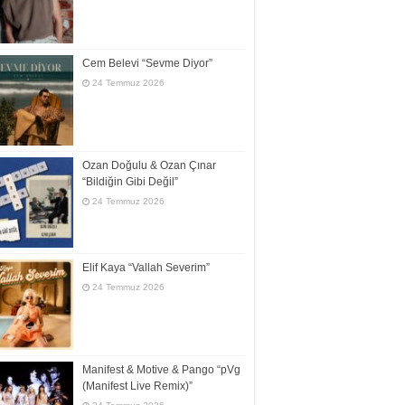
Cem Belevi “Sevme Diyor”
24 Temmuz 2026
Ozan Doğulu & Ozan Çınar
“Bildiğin Gibi Değil”
24 Temmuz 2026
Elif Kaya “Vallah Severim”
24 Temmuz 2026
Manifest & Motive & Pango “pVg
(Manifest Live Remix)”