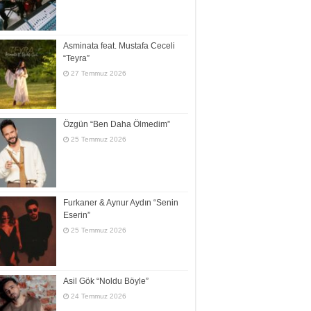
Asminata feat. Mustafa Ceceli
“Teyra”
27 Temmuz 2026
Özgün “Ben Daha Ölmedim”
25 Temmuz 2026
Furkaner & Aynur Aydın “Senin
Eserin”
25 Temmuz 2026
Asil Gök “Noldu Böyle”
24 Temmuz 2026