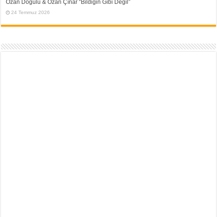
Ozan Doğulu & Ozan Çınar “Bildiğin Gibi Değil”
24 Temmuz 2026