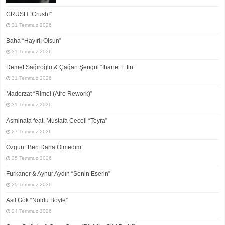
CRUSH “Crush!”
31 Temmuz 2026
Baha “Hayırlı Olsun”
31 Temmuz 2026
Demet Sağıroğlu & Çağan Şengül “İhanet Ettin”
31 Temmuz 2026
Maderzat “Rimel (Afro Rework)”
31 Temmuz 2026
Asminata feat. Mustafa Ceceli “Teyra”
27 Temmuz 2026
Özgün “Ben Daha Ölmedim”
25 Temmuz 2026
Furkaner & Aynur Aydın “Senin Eserin”
25 Temmuz 2026
Asil Gök “Noldu Böyle”
24 Temmuz 2026