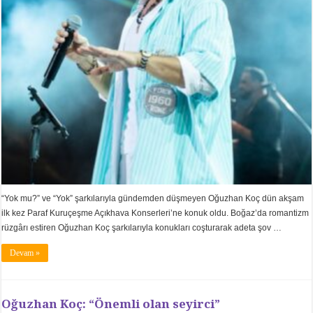
“Yok mu?” ve “Yok” şarkılarıyla gündemden düşmeyen Oğuzhan Koç dün akşam
ilk kez Paraf Kuruçeşme Açıkhava Konserleri’ne konuk oldu. Boğaz’da romantizm
rüzgârı estiren Oğuzhan Koç şarkılarıyla konukları coşturarak adeta şov …
Devam »
Oğuzhan Koç: “Önemli olan seyirci”