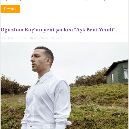
Devam »
Oğuzhan Koç’un yeni şarkısı “Aşk Beni Yendi”
24 Haziran 2022
Yeni Single
1,597