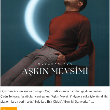
Oğuzhan Koç’un söz ve müziğini Çağrı Telkıvıran’la hazırladığı, düzenlemesi
Çağrı Telkıvıran’a ait olan yeni şarkısı “Aşkın Mevsimi” Hypers etiketiyle tüm dijital
platformlarda yerini aldı. “Bulutlara Esir Olduk”, “Beni İyi Sanıyorlar”, …