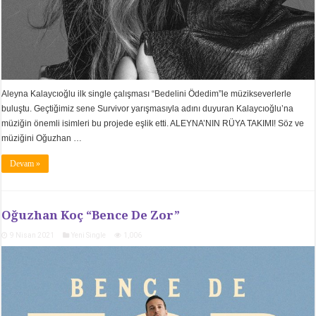
Aleyna Kalaycıoğlu ilk single çalışması “Bedelini Ödedim”le müzikseverlerle
buluştu. Geçtiğimiz sene Survivor yarışmasıyla adını duyuran Kalaycıoğlu’na
müziğin önemli isimleri bu projede eşlik etti. ALEYNA’NIN RÜYA TAKIMI! Söz ve
müziğini Oğuzhan …
Devam »
Oğuzhan Koç “Bence De Zor”
9 Nisan 2021
Yeni Single
1,006