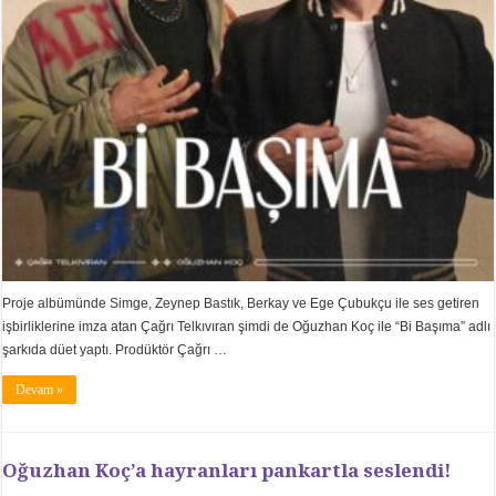
Proje albümünde Simge, Zeynep Bastık, Berkay ve Ege Çubukçu ile ses getiren
işbirliklerine imza atan Çağrı Telkıvıran şimdi de Oğuzhan Koç ile “Bi Başıma” adlı
şarkıda düet yaptı. Prodüktör Çağrı …
Devam »
Oğuzhan Koç’a hayranları pankartla seslendi!