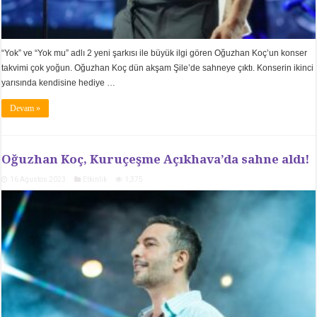
“Yok” ve “Yok mu” adlı 2 yeni şarkısı ile büyük ilgi gören Oğuzhan Koç’un konser
takvimi çok yoğun. Oğuzhan Koç dün akşam Şile’de sahneye çıktı. Konserin ikinci
yarısında kendisine hediye …
Devam »
Oğuzhan Koç, Kuruçeşme Açıkhava’da sahne aldı!
16 Ağustos 2023
Etkinlik
1,375