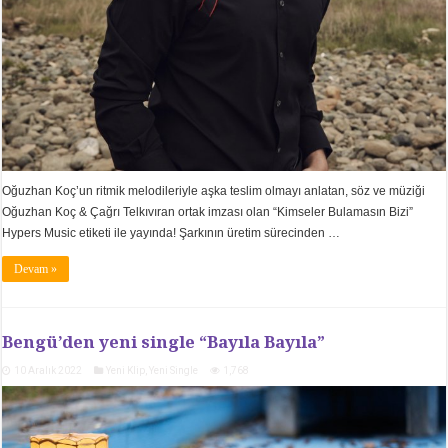
Oğuzhan Koç’un ritmik melodileriyle aşka teslim olmayı anlatan, söz ve müziği
Oğuzhan Koç & Çağrı Telkıvıran ortak imzası olan “Kimseler Bulamasın Bizi”
Hypers Music etiketi ile yayında! Şarkının üretim sürecinden …
Devam »
Bengü’den yeni single “Bayıla Bayıla”
10 Aralık 2022
Yeni Klip
,
Yeni Single
1,768