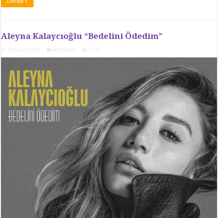
Devam »
Aleyna Kalaycıoğlu “Bedelini Ödedim”
19 Kasım 2021
Yeni Single
1,730