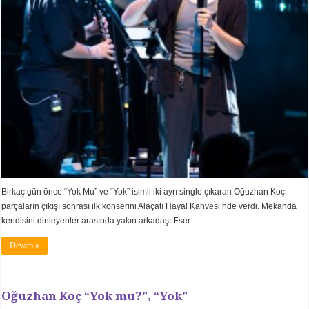
Birkaç gün önce “Yok Mu” ve “Yok” isimli iki ayrı single çıkaran Oğuzhan Koç,
parçaların çıkışı sonrası ilk konserini Alaçatı Hayal Kahvesi’nde verdi. Mekanda
kendisini dinleyenler arasında yakın arkadaşı Eser …
Devam »
Oğuzhan Koç “Yok mu?”, “Yok”