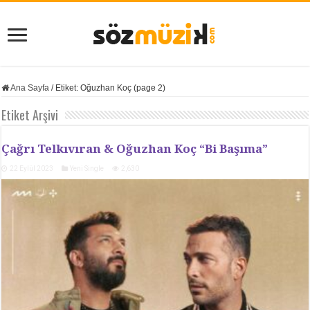
Ana Sayfa
/
Etiket:
Oğuzhan Koç
(page 2)
Etiket Arşivi
Çağrı Telkıvıran & Oğuzhan Koç “Bi Başıma”
22 Eylül 2023
Yeni Single
2,630