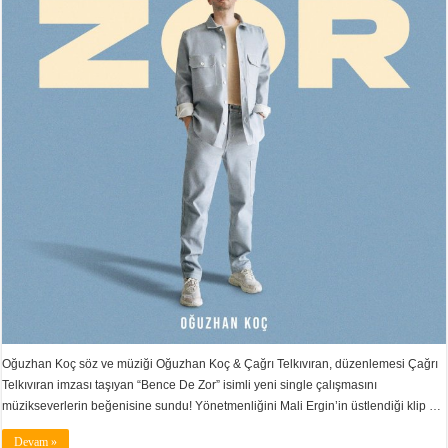
Oğuzhan Koç söz ve müziği Oğuzhan Koç & Çağrı Telkıvıran, düzenlemesi Çağrı
Telkıvıran imzası taşıyan “Bence De Zor” isimli yeni single çalışmasını
müzikseverlerin beğenisine sundu! Yönetmenliğini Mali Ergin’in üstlendiği klip …
Devam »