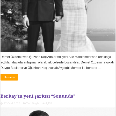
Demet Özdemir ve Oğuzhan Koç Adalar Adliyesi Aile Mahkemesi’nde ortaklaşa
açtıkları davada anlaşmalı olarak tek celsede boşandılar. Demet Özdemir avukatı
Duygu Bostancı ve Oğuzhan Koç avukatı Ayşegül Mermer ile beraber …
Devam »
Berkay’ın yeni şarkısı “Sonunda”
27 Ocak 2023
Yeni Single
4,457