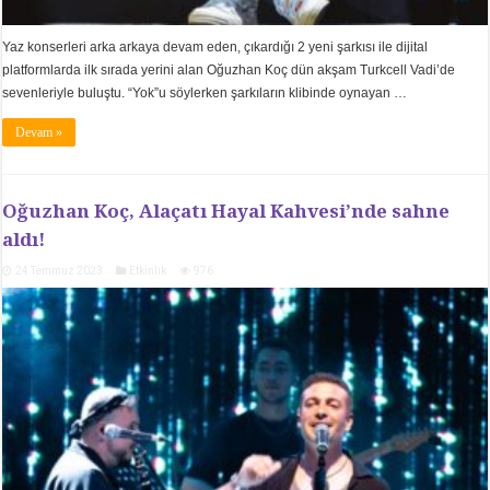
Yaz konserleri arka arkaya devam eden, çıkardığı 2 yeni şarkısı ile dijital
platformlarda ilk sırada yerini alan Oğuzhan Koç dün akşam Turkcell Vadi’de
sevenleriyle buluştu. “Yok”u söylerken şarkıların klibinde oynayan …
Devam »
Oğuzhan Koç, Alaçatı Hayal Kahvesi’nde sahne
aldı!
24 Temmuz 2023
Etkinlik
976