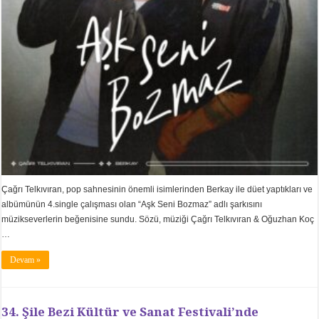
Çağrı Telkıvıran, pop sahnesinin önemli isimlerinden Berkay ile düet yaptıkları ve
albümünün 4.single çalışması olan “Aşk Seni Bozmaz” adlı şarkısını
müzikseverlerin beğenisine sundu. Sözü, müziği Çağrı Telkıvıran & Oğuzhan Koç
…
Devam »
34. Şile Bezi Kültür ve Sanat Festivali’nde