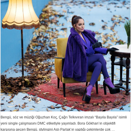
Bengü, söz ve müziği Oğuzhan Koç, Çağrı Telkıvıran imzalı “Bayıla Bayıla” isimli
yeni single çalışmasını DMC etiketiyle yayınladı. Bora Gökhan’ın objektifi
karşısına geçen Bengü, stylingini Aslı Parlak’ın yaptığı çekimlerde çok …