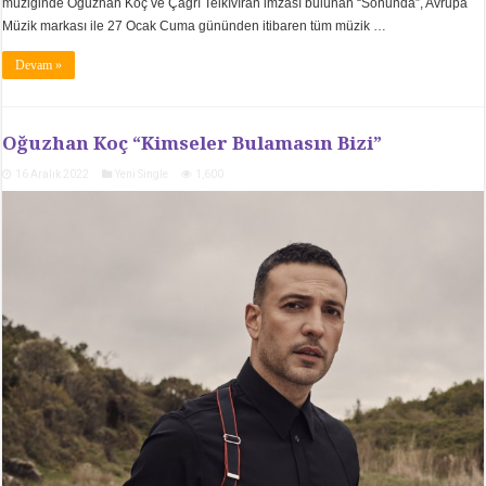
müziğinde Oğuzhan Koç ve Çağrı Telkıvıran imzası bulunan “Sonunda”, Avrupa
Müzik markası ile 27 Ocak Cuma gününden itibaren tüm müzik …
Devam »
Oğuzhan Koç “Kimseler Bulamasın Bizi”
16 Aralık 2022
Yeni Single
1,600