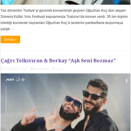
Yaz dönemini Türkiye’yi gezerek konserlerde geçiren Oğuzhan Koç dün akşam
Sümela Kültür Yolu Festivali kapsamında Trabzon’da konser verdi. 35 bin kişinin
izlediği konserde hayranları Oğuzhan Koç’a seslerini pankartlarla duyurmaya
çalıştı. …
Devam »
Çağrı Telkıvıran & Berkay “Aşk Seni Bozmaz”
25 Ağustos 2023
Yeni Single
2,232