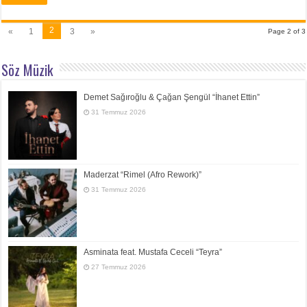
2
«
1
3
»
Page 2 of 3
Söz Müzik
Demet Sağıroğlu & Çağan Şengül “İhanet Ettin”
31 Temmuz 2026
Maderzat “Rimel (Afro Rework)”
31 Temmuz 2026
Asminata feat. Mustafa Ceceli “Teyra”
27 Temmuz 2026